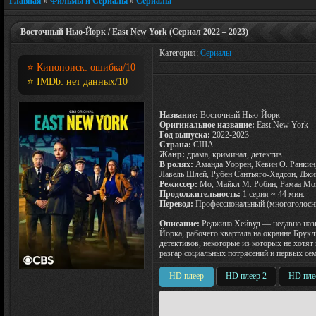
Главная
»
Фильмы и Сериалы
»
Сериалы
Восточный Нью-Йорк / East New York (Сериал 2022 – 2023)
Категория:
Сериалы
⭐ Кинопоиск:
ошибка
/10
⭐ IMDb:
нет данных
/10
Название:
Восточный Нью-Йорк
Оригинальное название:
East New York
Год выпуска:
2022-2023
Страна:
США
Жанр:
драма, криминал, детектив
В ролях:
Аманда Уоррен, Кевин О. Ранкин,
Лавель Шлей, Рубен Сантьяго-Хадсон, Джи
Режиссер:
Мо, Майкл М. Робин, Рамаа Моз
Продолжительность:
1 серия ~ 44 мин.
Перевод:
Профессиональный (многоголосн
Описание:
Реджина Хейвуд — недавно назн
Йорка, рабочего квартала на окраине Брук
детективов, некоторые из которых не хотят
разгар социальных потрясений и первых се
HD плеер
HD плеер 2
HD пле