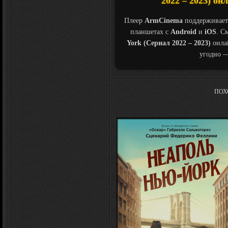
2022 – 2023) он
Плеер
ArmCinema
поддерживает
планшетах с
Android
и
iOS
. С
York (Сериал 2022 – 2023)
онла
угодно —
ПОХ