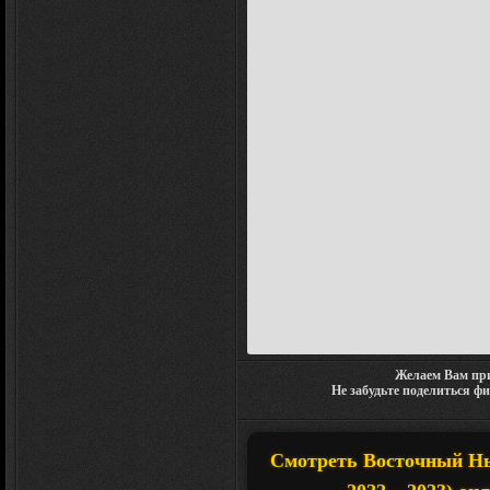
Желаем Вам при
Не забудьте поделиться ф
Смотреть Восточный Нь