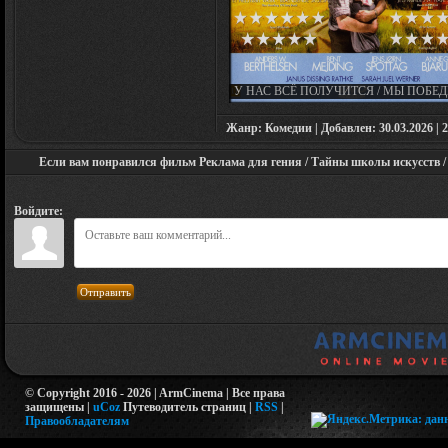
У НАС ВСЁ ПОЛУЧИТСЯ / МЫ ПОБЕД
WE SHALL OVERCOME / DRØMMEN (2
Жанр: Комедии | Добавлен: 30.03.2026 | 2
Если вам понравился фильм Реклама для гения / Тайны школы искусств / Art
Войдите:
Отправить
© Copyright 2016 - 2026 | ArmCinema | Все права
защищены |
uCoz
Путеводитель страниц
|
RSS
|
Правообладателям