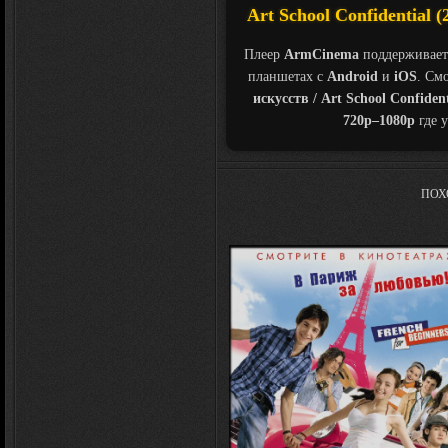
Art School Confidential 
Плеер
ArmCinema
поддерживает
планшетах с
Android
и
iOS
. См
искусств / Art School Confident
720p–1080p
где у
ПОХ