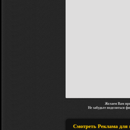
Желаем Вам при
Не забудьте поделиться ф
Смотреть Реклама для 