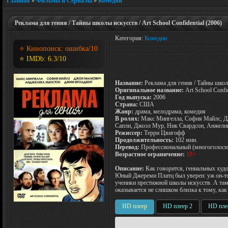
Главная
»
Фильмы и Сериалы
»
Комедии
Реклама для гения / Тайны школы искусств / Art School Confidential (2006)
Категория:
Комедии
⭐ Кинопоиск:
ошибка
/10
⭐ IMDb:
6.3
/10
Название:
Реклама для гения / Тайны школ
Оригинальное название:
Art School Confid
Год выпуска:
2006
Страна:
США
Жанр:
драма, мелодрама, комедия
В ролях:
Макс Мингелла, София Майлс, Дж
Сапли, Джоэл Мур, Ник Свардсон, Анжели
Режиссер:
Терри Цвигофф
Продолжительность:
102 мин.
Перевод:
Профессиональный (многоголосн
Возрастное ограничение:
18+
Описание:
Как говорится, гениальных худож
Юный Джереми Платц был уверен: уж он-то
ученики престижной школы искусств. А там
оказывается не слишком близка к тому, как 
HD плеер
HD плеер 2
HD пле