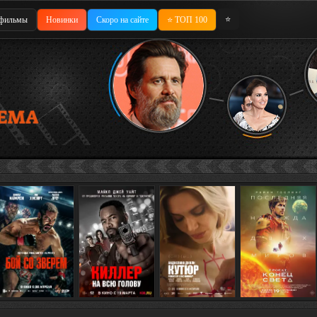
⭐
фильмы
Новинки
Скоро на сайте
⭐ ТОП 100