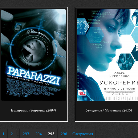
Папарацци / Paparazzi (2004)
Ускорение / Momentum (2015)
1
2
293
294
295
296
Следующая
...