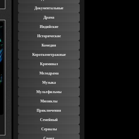
Документальные
Драма
Индийские
Исторические
Комедия
Короткометражные
Криминал
Мелодрама
Музыка
Мультфильмы
Мюзиклы
Приключения
Семейный
Сериалы
Спорт