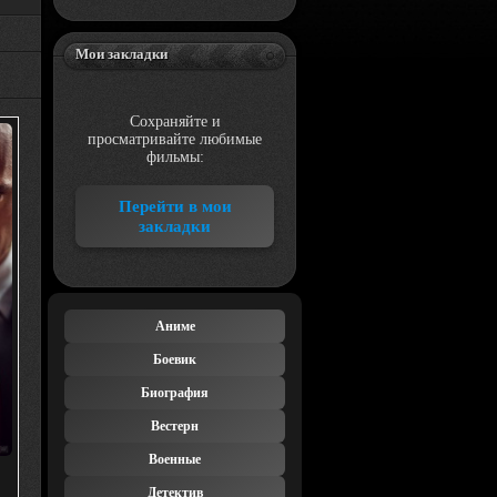
Мои закладки
Сохраняйте и
просматривайте любимые
фильмы:
Перейти в мои
закладки
Аниме
Боевик
Биография
Вестерн
Военные
Детектив