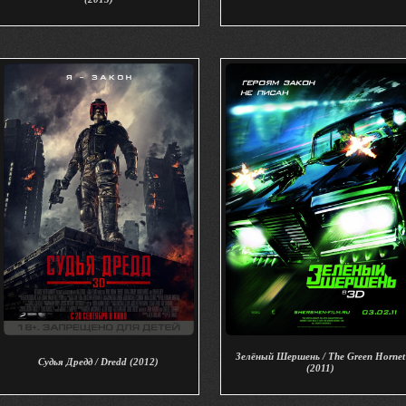
Зелёный Шершень / The Green Hornet
Судья Дредд / Dredd (2012)
(2011)