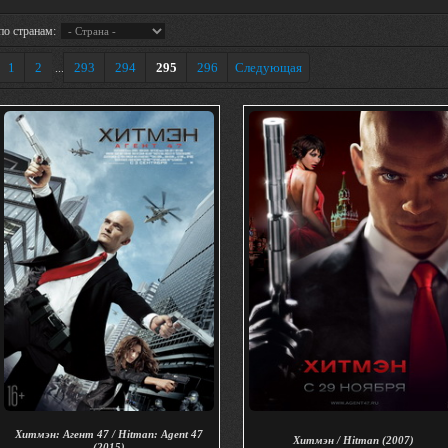
по странам:
1
2
293
294
295
296
Следующая
...
Хитмэн: Агент 47 / Hitman: Agent 47
Хитмэн / Hitman (2007)
(2015)