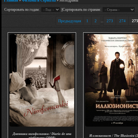
Главная
»
Фильмы и Сериалы
» Мелодрамы
Сортировать по годам:
||Сортировать по странам:
Предыдущая
1
2
273
274
27
...
Дневники нимфоманки / Diario de una
Иллюзионист / The Illusionist (
ninfómana (2008)