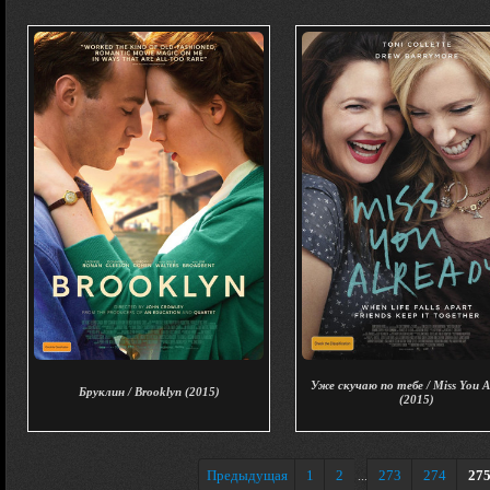
Уже скучаю по тебе / Miss You A
Бруклин / Brooklyn (2015)
(2015)
Предыдущая
1
2
273
274
27
...