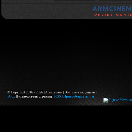
© Copyright 2016 - 2026 | ArmCinema | Все права защищены |
uCoz
Путеводитель страниц
|
RSS
|
Правообладателям