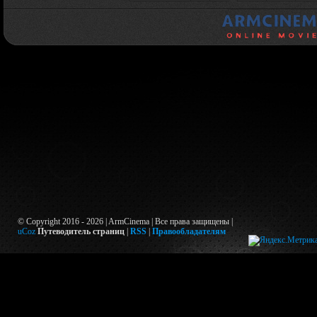
© Copyright 2016 - 2026 | ArmCinema | Все права защищены |
uCoz
Путеводитель страниц
|
RSS
|
Правообладателям