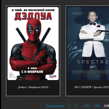
Дэдпул / Deadpool (2016)
007: СПЕКТР / Spectre (201
Предыдущая
1
2
208
209
21
...