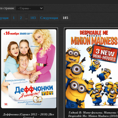
по странам:
дущая
1
2
183
Следующая
185
...
Гадкий Я: Мини-фильмы. Миньоны /
Деффчонки (Сериал 2012 – 2018) [Все
Despicable Me: Minion Madness (2010
Сезоны]