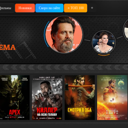
⭐
фильмы
Новинки
Скоро на сайте
⭐ ТОП 100