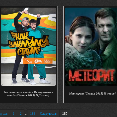
Как закалялся стайл / Як гартувався
Метеорит (Сериал 2015) [8 серия]
стайл (Сериал 2013) [1,2 сезон]
дущая
1
2
183
Следующая
185
...