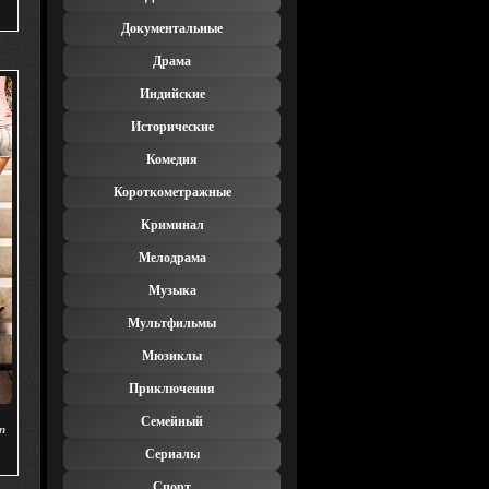
Документальные
Драма
Индийские
Исторические
Комедия
Короткометражные
Криминал
Мелодрама
Музыка
Мультфильмы
Мюзиклы
Приключения
Семейный
n
Сериалы
Спорт