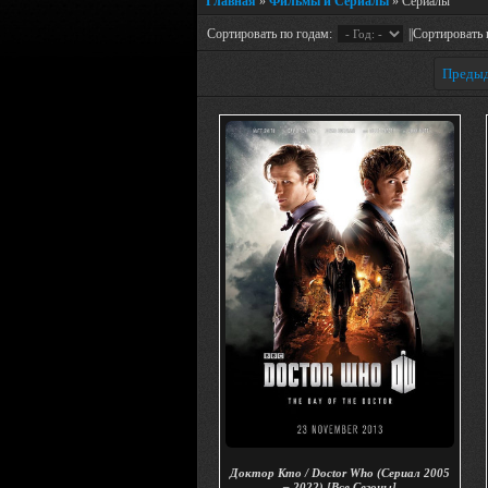
Главная
»
Фильмы и Сериалы
» Сериалы
Сортировать по годам:
||Сортировать 
Преды
Доктор Кто / Doctor Who (Сериал 2005
– 2022) [Все Сезоны]