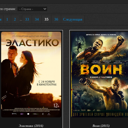
по странам:
я
1
2
33
34
35
36
Следующая
...
Эластико (2016)
Воин (2015)