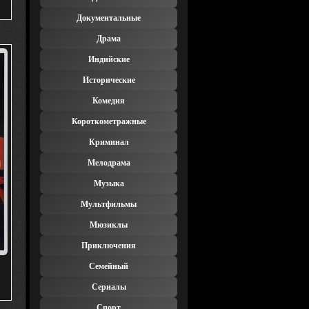
Документальные
Драма
Индийские
Исторические
Комедия
Короткометражные
Криминал
Мелодрама
Музыка
Мультфильмы
Мюзиклы
Приключения
Семейный
Сериалы
Спорт