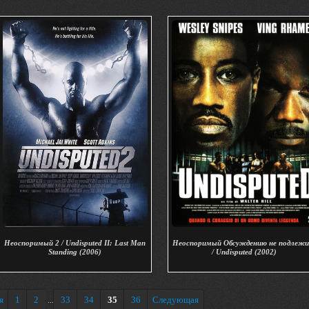
Неоспоримый 2 / Undisputed II: Last Man
Неоспоримый Обсуждению не подлеж
Standing (2006)
/ Undisputed (2002)
я
1
2
33
34
35
36
Следующая
...