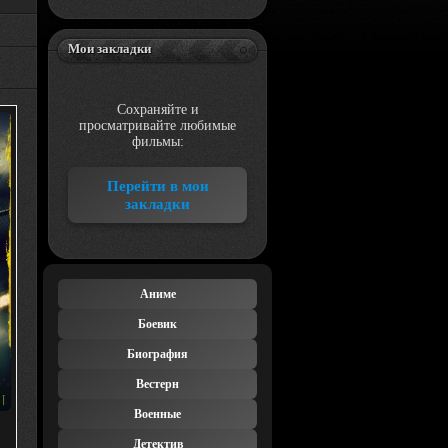
Мои закладки
Сохраняйте и
просматривайте любимые
фильмы:
Перейти в мои
закладки
Аниме
Боевик
Биография
Вестерн
Военные
Детектив