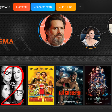
⭐
фильмы
Новинки
Скоро на сайте
⭐ ТОП 100