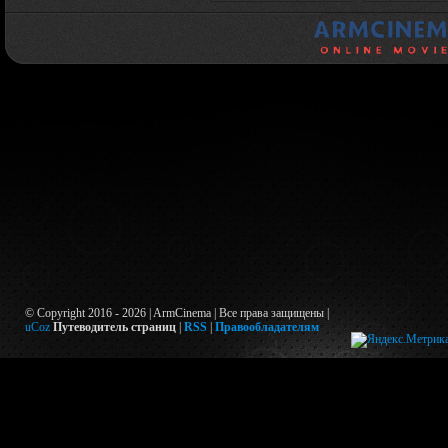
© Copyright 2016 - 2026 | ArmCinema | Все права защищены |
uCoz
Путеводитель страниц
|
RSS
|
Правообладателям