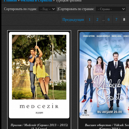
Главная
»
Фильмы и Сериалы
» Турецкие фильмы
Сортировать по годам:
||Сортировать по странам:
Предыдущая
1
2
6
7
8
...
Прилив / Medcezir (Сериал 2013 – 2015)
Высшее общество / Yüksek Sos
[1,2 Сезон]
(Сериал 2016 )