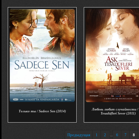
Любовь любит случайности /
Только ты / Sadece Sen (2014)
Tesadüfleri Sever (2011)
Предыдущая
1
2
6
7
8
...