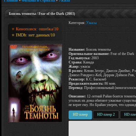
Главная
»
Фильмы и Сериалы
»
Ужасы
Боязнь темноты / Fear of the Dark (2003)
Категория:
Ужасы
⭐ Кинопоиск:
ошибка
/10
⭐ IMDb:
нет данных
/10
Название:
Боязнь темноты
Оригинальное название:
Fear of the Dark
Год выпуска:
2003
Страна:
Канада
Жанр:
ужасы
В ролях:
Кевин Зегерс, Джесси Джеймс, Рэ
Дэниэл Риндресс-Кей, Деррик Дэймон Рив, 
Режиссер:
К.С. Баскомб
Продолжительность:
86 мин.
Перевод:
Профессиональный (многоголосн
Описание:
12-летний Райан боится темноты
уголках их дома обитают ужасные существа!
не верит ему. Но Брайан уверен, что однажд
HD плеер
HD плеер 2
HD пле