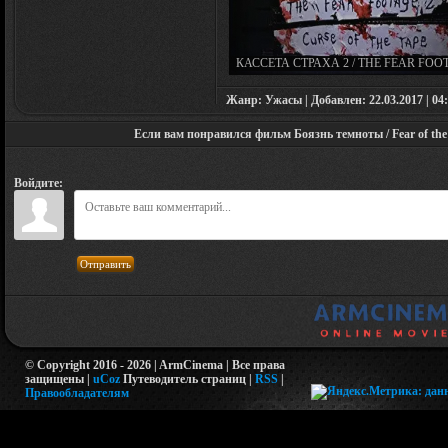
КАССЕТА СТРАХА 2 / THE FEAR FOO
2: CURSE OF THE TAPE (2020)
Жанр: Ужасы | Добавлен: 22.03.2017 | 04:
Если вам понравился фильм Боязнь темноты / Fear of the 
Войдите:
Отправить
© Copyright 2016 - 2026 | ArmCinema | Все права
защищены |
uCoz
Путеводитель страниц
|
RSS
|
Правообладателям