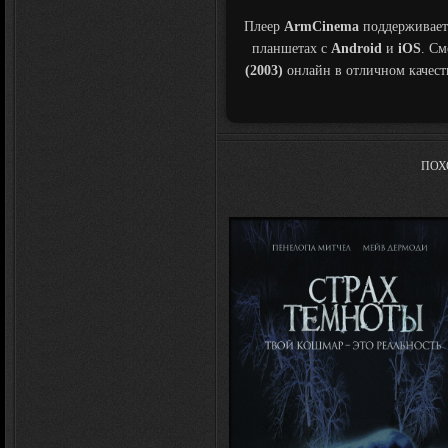
Плеер
ArmCinema
поддерживает
планшетах с
Android
и
iOS
. С
(2003)
онлайн в отличном качес
ПОХ