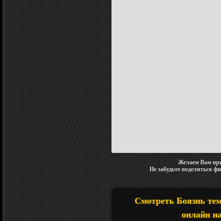
Желаем Вам при
Не забудьте поделиться ф
Смотреть Боязнь темн
онлайн на