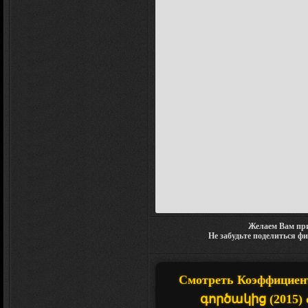
Желаем Вам при
Не забудьте поделиться ф
Смотреть Коэффициент 
գործակից (2015) о