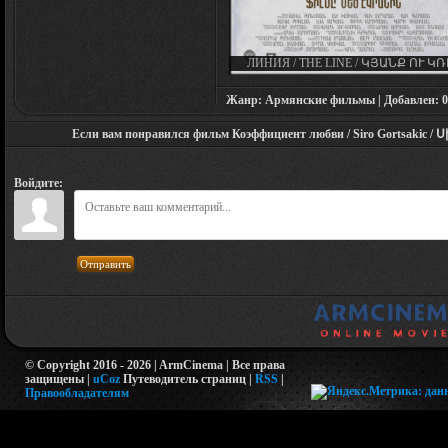
ЛИНИЯ / THE LINE / ԿՅԱՆՔ ՈՒ Կ
(2016)
Жанр: Армянские фильмы | Добавлен: 09.0
Если вам понравился фильм Коэффициент любви / Siro Gortsakic / 
Войдите:
Отправить
© Copyright 2016 - 2026 | ArmCinema | Все права
защищены |
uCoz
Путеводитель страниц
|
RSS
|
Правообладателям