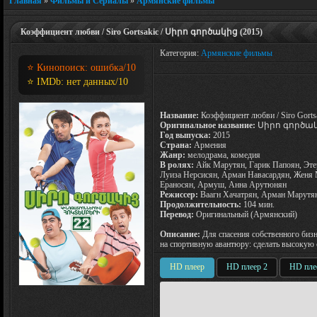
Главная
»
Фильмы и Сериалы
»
Армянские фильмы
Коэффициент любви / Siro Gortsakic / Սիրո գործակից (2015)
Категория:
Армянские фильмы
⭐ Кинопоиск:
ошибка
/10
⭐ IMDb:
нет данных
/10
Название:
Коэффициент любви / Siro Gorts
Оригинальное название:
Սիրո գործա
Год выпуска:
2015
Страна:
Армения
Жанр:
мелодрама, комедия
В ролях:
Айк Марутян, Гарик Папоян, Эте
Луиза Нерсисян, Арман Навасардян, Женя
Ераносян, Армуш, Анна Арутюнян
Режиссер:
Ваагн Хачатрян, Арман Марутя
Продолжительность:
104 мин.
Перевод:
Оригинальный (Армянский)
Описание:
Для спасения собственного бизн
на спортивную авантюру: сделать высокую
HD плеер
HD плеер 2
HD пле