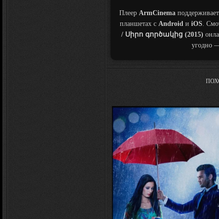
Плеер
ArmCinema
поддерживает
планшетах с
Android
и
iOS
. См
/ Սիրո գործակից (2015)
онла
угодно —
ПОХ