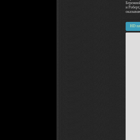
Бережной
и Роберт
оказываю
HD пл