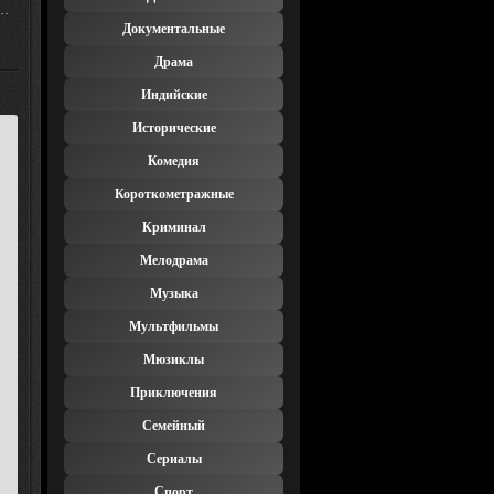
н…
Документальные
Драма
Индийские
Исторические
Комедия
Короткометражные
Криминал
Мелодрама
Музыка
Мультфильмы
Мюзиклы
Приключения
Семейный
Сериалы
Спорт