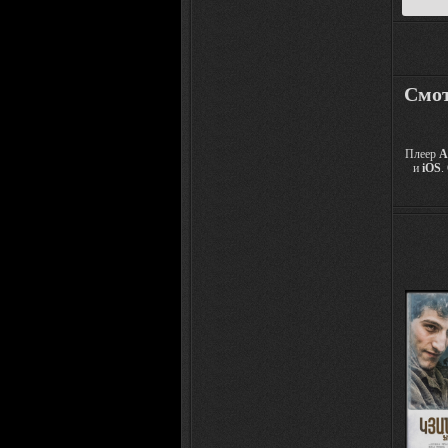
Смот
Плеер
A
и
iOS
.