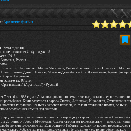
ильмы
ия:
Армянские фильмы
е:
Землетрясение
льное название:
Երկրաշարժ
уска:
2016
Армения, Россия
рама
:
Константин Лавроненко, Мария Миронова, Виктор Степанян, Татев Овакимян, Михаил
 Грант Тохатян, Даниил Изотов, Микаэль Джанибекян, Сос Джанибекян, Арсен Григоря
р:
Сарик Андреасян
ительность:
97 мин.
:
Оригинальный (Армянский) / Русский
е:
7 декабря 1988 года в Армении произошло землетрясение, охватившее почти полови
ии республики. Были разрушены города Спитак, Ленинакан, Кировакан, Степанаван и ещ
0 населённых пунктов. 25 тысяч человек погибли, 19 тысяч стали инвалидами, больше
иона остались без крыши над головой.
природной катастрофы разворачивается история двух героев — 45-летнего Константина
о и 20-летнего Роберта Мелконяна. Судьба сталкивает их не впервые — много лет назад
строфе по вине Бережного погибли родители Роберта. Константин провел несколько лет в
а маленького Роберта приютили родственники. По странному стечению обстоятельств