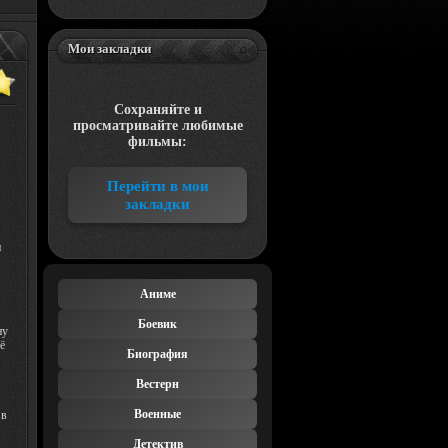
Мои закладки
Сохраняйте и
просматривайте любимые
фильмы:
Перейти в мои
закладки
н
Аниме
Боевик
ну
ё
Биография
Вестерн
Военные
 в
Детектив