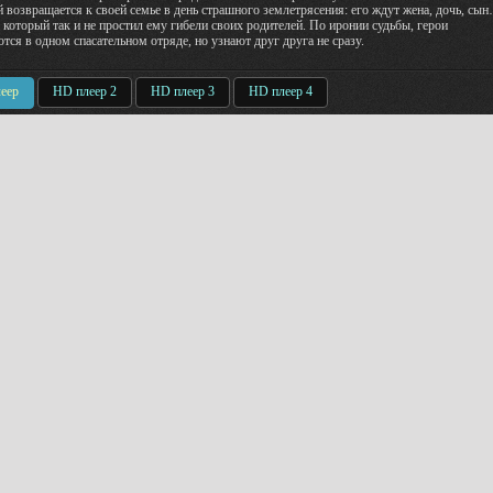
 возвращается к своей семье в день страшного землетрясения: его ждут жена, дочь, сы
, который так и не простил ему гибели своих родителей. По иронии судьбы, герои
тся в одном спасательном отряде, но узнают друг друга не сразу.
еер
HD плеер 2
HD плеер 3
HD плеер 4