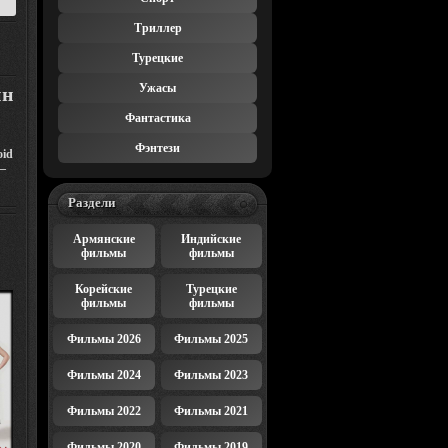
Триллер
Турецкие
Ужасы
йн
Фантастика
Фэнтези
oid
–
Раздели
Армянские
Индийские
фильмы
фильмы
Корейские
Турецкие
фильмы
фильмы
Фильмы 2026
Фильмы 2025
Фильмы 2024
Фильмы 2023
Фильмы 2022
Фильмы 2021
Фильмы 2020
Фильмы 2019