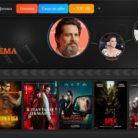
⭐
фильмы
Новинки
Скоро на сайте
⭐ ТОП 100