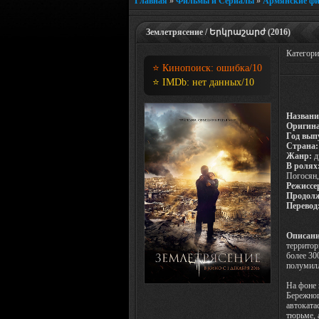
Главная
»
Фильмы и Сериалы
»
Армянские ф
Землетрясение / Երկրաշարժ (2016)
Категор
⭐ Кинопоиск:
ошибка
/10
⭐ IMDb:
нет данных
/10
Названи
Оригина
Год вып
Страна:
Жанр:
д
В ролях
Погосян,
Режиссе
Продолж
Перевод
Описани
территор
более 30
полумилл
На фоне 
Бережног
автоката
тюрьме, 