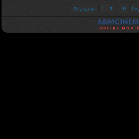
Предыдущая
1
2
48
Сле
...