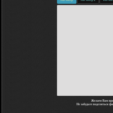
Желаем Вам при
Не забудьте поделиться ф