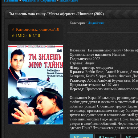
Главная
»
Фильмы и Сериалы
»
Индийские
Ты знаешь мою тайну / Мечта афериста / Humraaz (2002)
Категория:
Индийские
⭐ Кинопоиск:
ошибка
/10
⭐ IMDb:
6.4
/10
Название:
Ты знаешь мою тайну / Мечта а
Оригинальное название:
Humraaz
Год выпуска:
2002
Страна:
Индия
Жанр:
триллер, мелодрама
В ролях:
Бобби Деол, Акшай Кханна, Амиш
Бхаирави, Бейби Черри, Донни, Фархан, Д
Режиссер:
Аббас Алибхай Бурмавалла, Ма
Продолжительность:
167 мин.
Перевод:
Профессиональный (многоголосн
Описание:
Каран Мальхотра, руководитель 
любят друг друга и мечтают о счастливой и
добиться успеха? С большим трудом Каран
теплоходе, принадлежащем самому богато
труппа воодушевлена и взволнована этой уд
внимания, которые Радж делает Прие. Каран
уверен в своей возлюбленной. Через некот
сделает Прия? Что окажется для нее важнее
HD плеер
HD плеер 2
HD пле