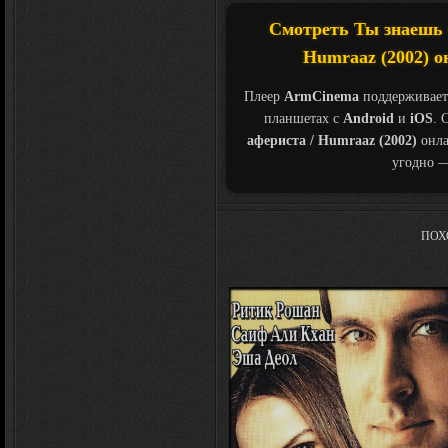
Смотреть Ты знаешь 
Humraaz (2002) о
Плеер
ArmCinema
поддерживает
планшетах с
Android
и
iOS
. 
афериста / Humraaz (2002)
онла
угодно —
ПОХ