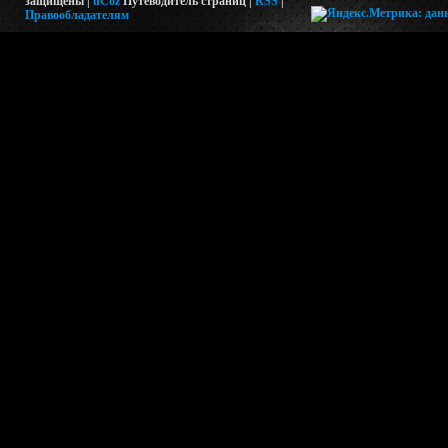
защищены |
uCoz
Путеводитель страниц
|
RSS
|
Правообладателям