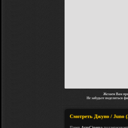
Желаем Вам при
Не забудьте поделиться ф
Смотреть Джуно / Juno (
Плеер
ArmCinema
поддерживает