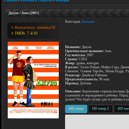
Главная
»
Фильмы и Сериалы
»
Комедии
Джуно / Juno (2007)
Категория:
Комедии
⭐ Кинопоиск:
ошибка
/10
⭐ IMDb:
7.4
/10
Название:
Джуно
Оригинальное название:
Juno
Год выпуска:
2007
Страна:
США
Жанр:
драма, комедия
В ролях:
Эллен Пейдж, Майкл Сера, Дженн
Симмонс, Оливия Тирлби, Эйлин Педде, Рэ
Режиссер:
Джейсон Райтман
Продолжительность:
96 мин.
Перевод:
Дубляж
Описание:
Беременная старшеклассница Д
усыновить ее нерожденного ребенка. Перед
делать? Что будет лучше для ее ребенка и
HD плеер
HD плеер 2
HD пле