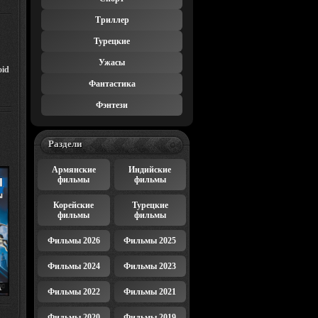
Триллер
Турецкие
Ужасы
oid
Фантастика
Фэнтези
Раздели
Армянские
Индийские
фильмы
фильмы
Корейские
Турецкие
фильмы
фильмы
Фильмы 2026
Фильмы 2025
Фильмы 2024
Фильмы 2023
А
Фильмы 2022
Фильмы 2021
RY
Фильмы 2020
Фильмы 2019
AN