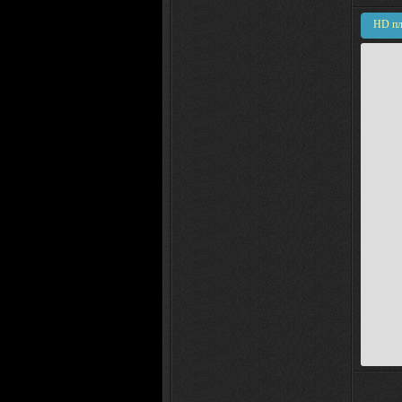
HD пл