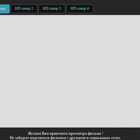
еер
HD плеер 2
HD плеер 3
HD плеер 4
Желаем Вам приятного просмотра фильма !
Не забудьте поделиться фильмом с друзьями в социальных сетях.