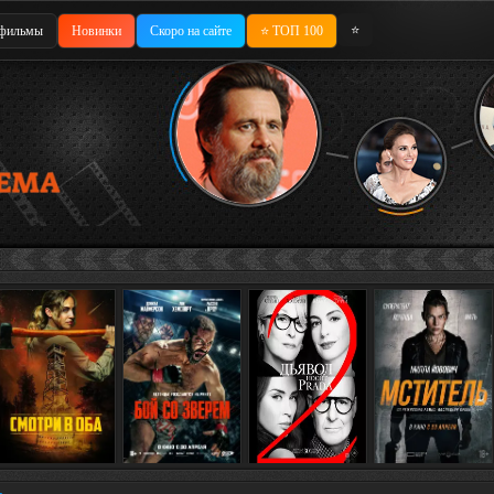
⭐
фильмы
Новинки
Скоро на сайте
⭐ ТОП 100