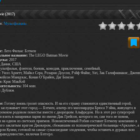
ы
ie (2017)
ия:
Мультфильмы
е:
Лего Фильм: Бэтмен
льное название:
The LEGO Batman Movie
уска:
2017
Дания, США
ультфильм, фэнтези, боевик, комедия, приключения, семейный,
:
Уилл Арнетт, Майкл Сера, Розарио Доусон, Рэйф Файнс, Siri, Зак Галифианакис, Джен
жейсон Манцукас, Конан О’Брайен, Даг Бенсон
р:
Крис МакКей
ительность:
104 мин.
:
Дубляж
е:
Готэму вновь грозит опасность. И на его стражу становится единственный герой,
 заслуживает этот город — Бэтмен, альтер-эго миллиардера Брюса Уэйна, живущего в
ромном родовом поместье вместе с дворецким Альфредом. Но в этот раз супергерой
 взять в напарники парня по имени Дик Грейсон, которого он, сам того не помня,
 на одном из светских приемов. Новоиспеченный Робин составит Бэтмену компанию в
 его заклятым врагом Джокером, сбежавшим из психиатрической больницы «Аркхем», а
рли Куинн, готовой на самые сумасшедшие злодеяния, чтобы оставить в дураках всю
раведливости», включая Бэтгерл.