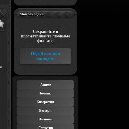
Мои закладки
Сохраняйте и
просматривайте любимые
фильмы:
Перейти в мои
закладки
ни
Аниме
Боевик
Биография
Вестерн
Военные
Детектив