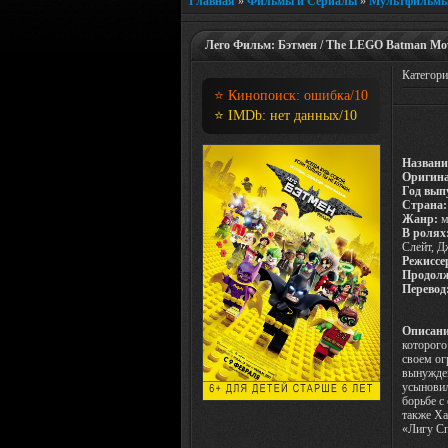
Главная
»
Фильмы и Сериалы
»
Мультфильм
Лего Фильм: Бэтмен / The LEGO Batman Mov
Категор
⭐ Кинопоиск:
ошибка
/10
⭐ IMDb:
нет данных
/10
Названи
Оригина
Год вып
Страна:
Жанр:
м
В ролях
Слейт, Д
Режиссе
Продолж
Перевод
Описани
которого
своем ог
вынужден
усыновил
борьбе с
также Ха
«Лигу Сп