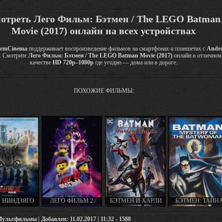
отреть Лего Фильм: Бэтмен / The LEGO Batman
Movie (2017) онлайн на всех устройствах
rmCinema
поддерживает воспроизведение фильмов на смартфонах и планшетах с
Andr
. Смотрите
Лего Фильм: Бэтмен / The LEGO Batman Movie (2017)
онлайн в отличном
качестве
HD 720p–1080p
где угодно — дома или в дороге.
ПОХОЖИЕ ФИЛЬМЫ:
О НИНДЗЯГО
ЛЕГО ФИЛЬМ 2 /
БЭТМЕН И ХАРЛИ
БЭТМЕН: ТАЙН
 / THE LEGO
THE LEGO MOVIE 2:
КВИНН / BATMAN
БЭТВУМЕН /
AGO MOVIE
THE SECOND PART
AND HARLEY QUINN
BATMAN: MYSTE
льтфильмы | Добавлен: 11.02.2017 | 11:32 - 1588
(2017)
(2019)
(2017)
OF THE BATWOM