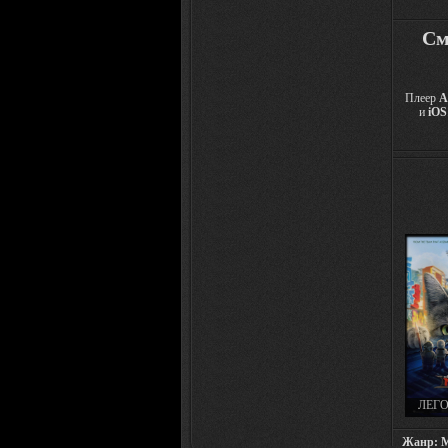
См
Плеер
A
и
iOS
ЛЕГ
ФИЛЬМ
NINJ
Жанр: Му