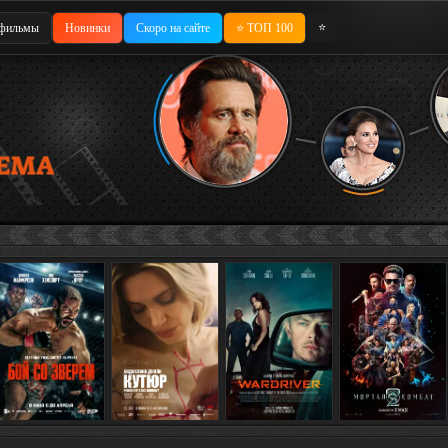
⭐
фильмы
Новинки
Скоро на сайте
⭐ ТОП 100