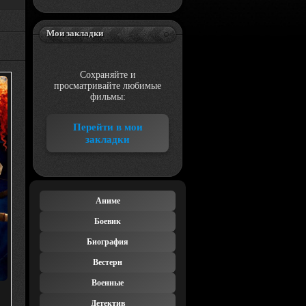
Мои закладки
Сохраняйте и
просматривайте любимые
фильмы:
Перейти в мои
закладки
Аниме
Боевик
Биография
Вестерн
Военные
Детектив