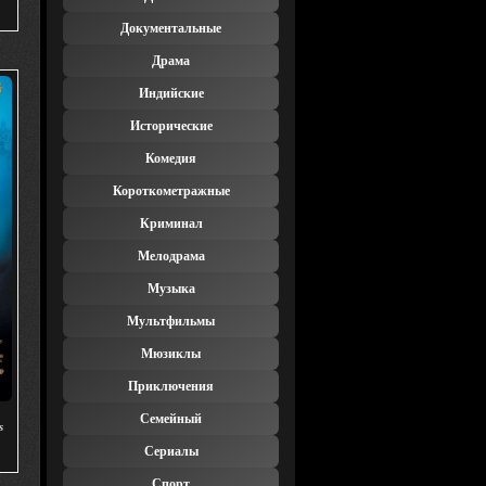
Документальные
Драма
Индийские
Исторические
Комедия
Короткометражные
Криминал
Мелодрама
Музыка
Мультфильмы
Мюзиклы
Приключения
Семейный
s
Сериалы
Спорт