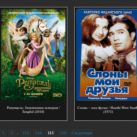
Рапунцель: Запутанная история /
Слоны – мои друзья / Haathi Mere Saat
Tangled (2010)
(1971)
1
2
113
114
115
116
Следующая
...