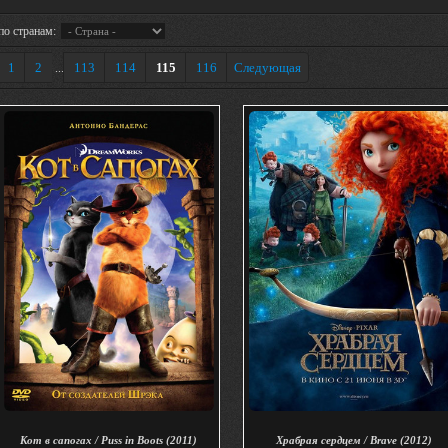
по странам:
1
2
113
114
115
116
Следующая
...
Кот в сапогах / Puss in Boots (2011)
Храбрая сердцем / Brave (2012)