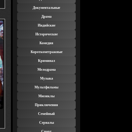
Документальные
Драма
Индийские
Исторические
Комедия
Короткометражные
Криминал
Мелодрама
Музыка
Мультфильмы
Мюзиклы
Приключения
Семейный
Сериалы
Спорт