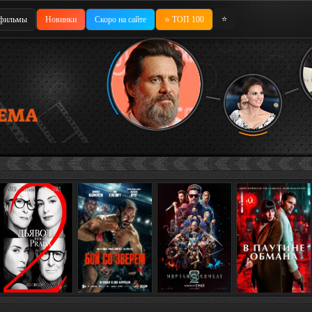
⭐
фильмы
Новинки
Скоро на сайте
⭐ ТОП 100