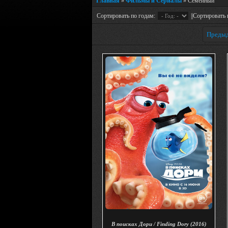
Главная
»
Фильмы и Сериалы
» Семейный
Сортировать по годам:
||Сортировать 
Преды
В поисках Дори / Finding Dory (2016)