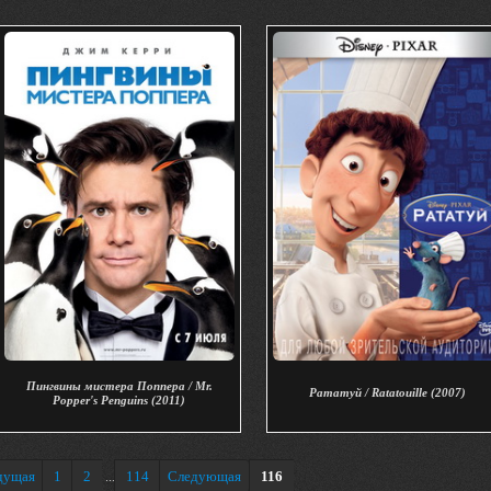
Пингвины мистера Поппера / Mr.
Рататуй / Ratatouille (2007)
Popper's Penguins (2011)
дущая
1
2
114
Следующая
116
...