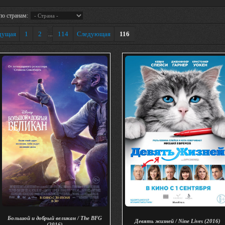
по странам:
дущая
1
2
114
Следующая
116
...
Большой и добрый великан / The BFG
Девять жизней / Nine Lives (2016)
(2016)