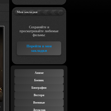
Мои закладки
Сохраняйте и
просматривайте любимые
фильмы:
Перейти в мои
закладки
Аниме
Боевик
Биография
Вестерн
Военные
/
Детектив