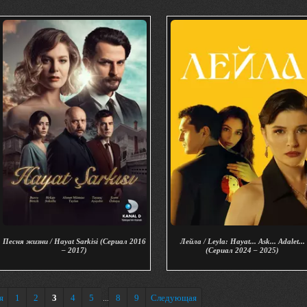
Песня жизни / Hayat Sarkisi (Сериал 2016
Лейла / Leyla: Hayat... Ask... Adalet...
– 2017)
(Сериал 2024 – 2025)
я
1
2
3
4
5
8
9
Следующая
...