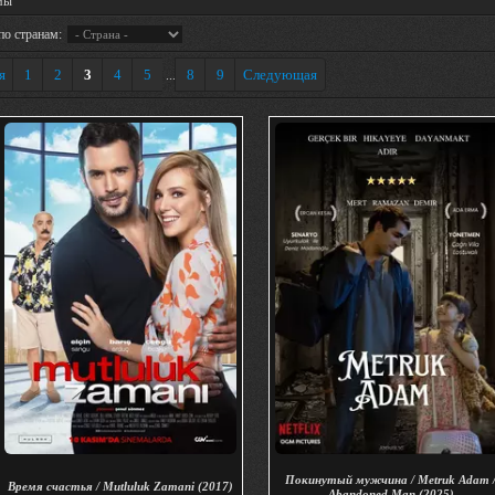
мы
по странам:
я
1
2
3
4
5
8
9
Следующая
...
Покинутый мужчина / Metruk Adam 
Время счастья / Mutluluk Zamani (2017)
Abandoned Man (2025)