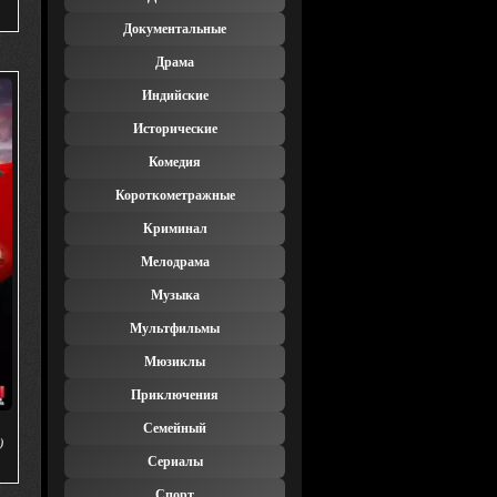
Документальные
Драма
Индийские
Исторические
Комедия
Короткометражные
Криминал
Мелодрама
Музыка
Мультфильмы
Мюзиклы
Приключения
Семейный
)
Сериалы
Спорт