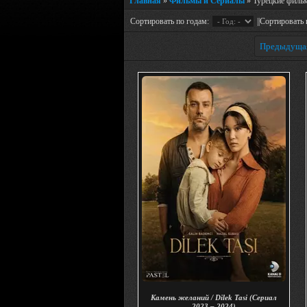
Главная
»
Фильмы и Сериалы
» Турецкие филь
Сортировать по годам:
||Сортировать 
Предыдуща
Камень желаний / Dilek Tasi (Сериал
2023 – 2024)