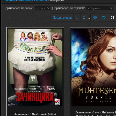
Главная
»
Фильмы и Сериалы
» Биография
Сортировать по годам:
||Сортировать по странам:
Предыдущая
1
2
69
70
71
...
Великолепный век / Muhtesem Y
Зачинщики / Masterminds (2016)
(Сериал 2011 – 2014) [Все Сез