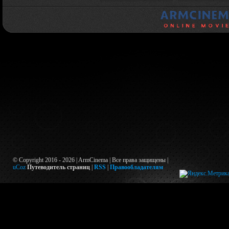
© Copyright 2016 - 2026 | ArmCinema | Все права защищены |
uCoz
Путеводитель страниц
|
RSS
|
Правообладателям