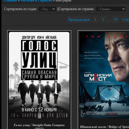
Главная
»
Фильмы и Сериалы
» Биография
Сортировать по годам:
||Сортировать по странам:
Предыдущая
1
2
70
Сле
...
Голос улиц / Straight Outta Compton
Шпионский мост / Bridge of Spies
(2015)