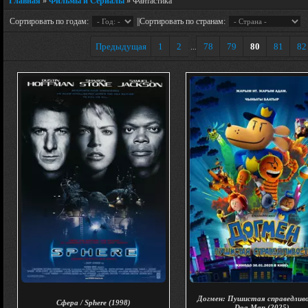
Главная
»
Фильмы и Сериалы
» Фантастика
Сортировать по годам:
||Сортировать по странам:
Предыдущая
1
2
78
79
80
81
82
...
Догмен: Пушистая справедливо
Сфера / Sphere (1998)
Dog Man (2025)