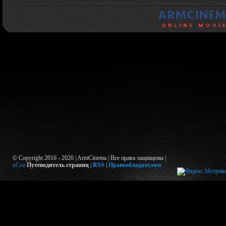
© Copyright 2016 - 2026 | ArmCinema | Все права защищены |
uCoz
Путеводитель страниц
|
RSS
|
Правообладателям