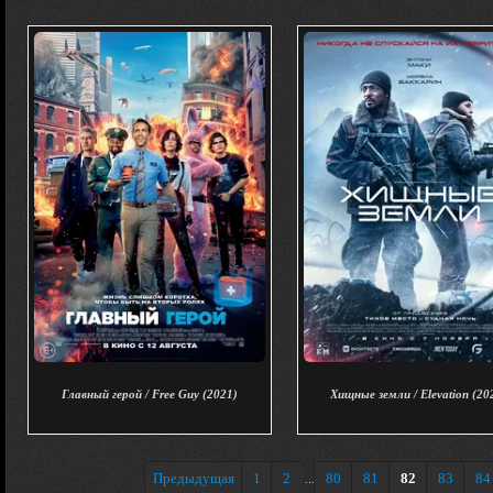
Главный герой / Free Guy (2021)
Хищные земли / Elevation (20
Предыдущая
1
2
80
81
82
83
84
...