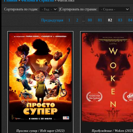
Главная
»
Фильмы и Сериалы
» Фантастика
Сортировать по годам:
||Сортировать по странам:
Предыдущая
1
2
80
81
82
83
84
...
Просто супер / Helt super (2022)
Пробуждение / Woken (2023