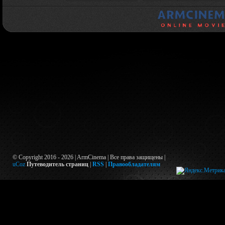
© Copyright 2016 - 2026 | ArmCinema | Все права защищены |
uCoz
Путеводитель страниц
|
RSS
|
Правообладателям