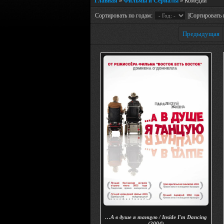
Главная
»
Фильмы и Сериалы
» Комедии
Сортировать по годам:
||Сортировать 
Предыдущая
…А в душе я танцую / Inside I'm Dancing
(2004)