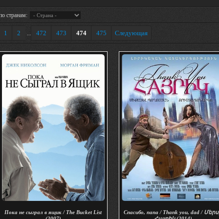
по странам:
1
2
472
473
474
475
Следующая
...
Пока не сыграл в ящик / The Bucket List
Спасибо, папа / Thank you, dad / Մեր
(2007)
Հայրիկ (2014)