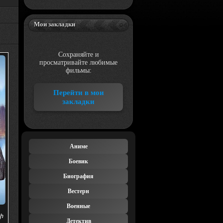
Мои закладки
Сохраняйте и
просматривайте любимые
фильмы:
Перейти в мои
закладки
Аниме
Боевик
Биография
Вестерн
Военные
սի
Детектив