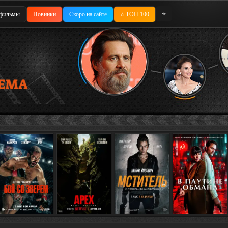
⭐
фильмы
Новинки
Скоро на сайте
⭐ ТОП 100