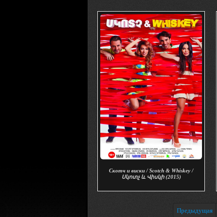
Скотч и виски / Scotch & Whiskey /
Սկոտչ և Վիսկի (2015)
Предыдущая