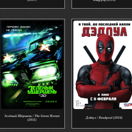
Зелёный Шершень / The Green Hornet
Дэдпул / Deadpool (2016)
(2011)