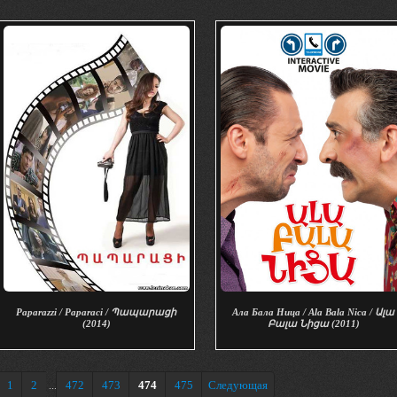
Paparazzi / Paparaci / Պապարացի
Ала Бала Ница / Ala Bala Nica / Ալա
(2014)
Բալա Նիցա (2011)
1
2
472
473
474
475
Следующая
...